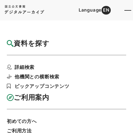
Language
EN
トップ
詳細検索[所蔵資料検索]
目録詳細
資料を探す
件名
瀛奎律髄 丁
詳細検索
階層
内閣文庫
漢書
集の部
瀛奎律髄
利用請求書印刷
他機関との横断検索
ピックアップコンテンツ
ご利用案内
基本情報
全ての情報
初めての方へ
ご利用方法