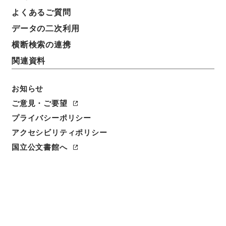
よくあるご質問
データの二次利用
横断検索の連携
関連資料
お知らせ
ご意見・ご要望
閲覧
プライバシーポリシー
アクセシビリティポリシー
件名
瀛奎律髄 丁
国立公文書館へ
請求番号
３５８－００３８
冊次
0004