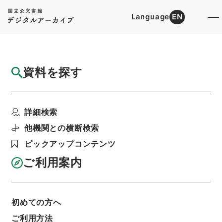
Language
EN
トップ
詳細検索[所蔵資料検索]
目録詳細
資料を探す
件名
潜渓集 車
詳細検索
階層
内閣文庫
漢書
集の部
潜渓集
利用請求書印刷
他機関との横断検索
ピックアップコンテンツ
ご利用案内
基本情報
全ての情報
初めての方へ
ご利用方法