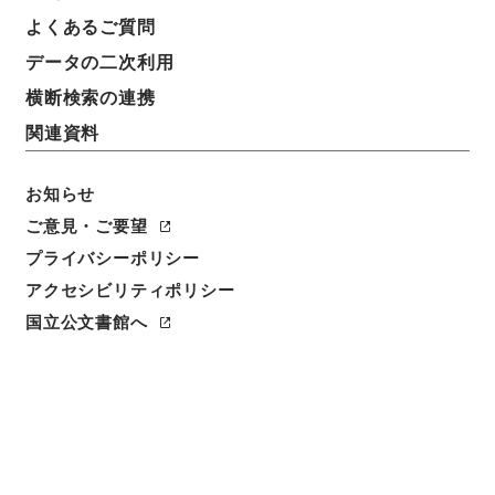
よくあるご質問
データの二次利用
横断検索の連携
関連資料
お知らせ
ご意見・ご要望
閲覧
プライバシーポリシー
アクセシビリティポリシー
件名
国立公文書館へ
潜渓集 車
請求番号
３１６－００７６
冊次
0007