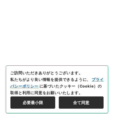
s.go.jp/item/3687830
[件名・細目]
「
島津義弘明兵ヲ
新寨ニ破ル事
」
（
１５０－００
０９-0244
）
、
国立公文書館デ
引用例をコピー
ジタルアーカイブ
、
https://w
ww.digital.archives.go.jp/it
em/3687830
（
参照
2026-0
8-10
）
ご訪問いただきありがとうございます。
私たちがより良い情報を提供できるように、
プライ
バシーポリシー
に基づいたクッキー（Cookie）の
取得と利用に同意をお願いいたします。
必要最小限
全て同意
Copyright © NATIONAL ARCHIVES OF JAPAN. All Rights Reserved.