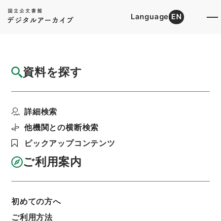
Language
EN
トップ
詳細検索[所蔵資料検索]
目録詳細
資料を探す
件名
島津義弘明兵ヲ新寨ニ破ル事
詳細検索
階層
内閣文庫
和書
和書(多聞櫓文書を除く）
武徳大成記
他機関との横断検索
利用請求書印刷
ピックアップコンテンツ
ご利用案内
基本情報
全ての情報
初めての方へ
ご利用方法