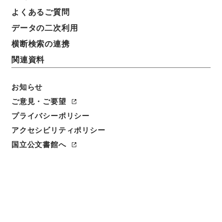
よくあるご質問
データの二次利用
横断検索の連携
関連資料
お知らせ
ご意見・ご要望
プライバシーポリシー
閲覧
アクセシビリティポリシー
国立公文書館へ
件名
島津義弘明兵ヲ新寨ニ破ル事
請求番号
１５０－０００９
冊次