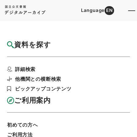
Language
EN
トップ
詳細検索[所蔵資料検索]
目録詳細
資料を探す
件名
通商産業省組織令の一部を改正する政令（通
詳細検索
商産業省）
階層
行政文書
内閣官房
内閣総務官室関係
他機関との横断検索
閣議・事務次官等会議資料
ピックアップコンテンツ
閣議資料・昭和３５年７月１２日
利用請求書印刷
ご利用案内
初めての方へ
基本情報
全ての情報
ご利用方法