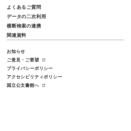
よくあるご質問
データの二次利用
横断検索の連携
関連資料
お知らせ
ご意見・ご要望
プライバシーポリシー
アクセシビリティポリシー
閲覧
国立公文書館へ
件名
通商産業省組織令の一部を改正する政令（通商産業
省）
請求番号
平１４内閣01463100