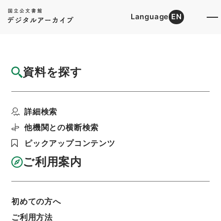
Language
EN
トップ
詳細検索[所蔵資料検索]
目録詳細
資料を探す
件名
第36回国会における内閣総理大臣施政方針演
詳細検索
説について
階層
行政文書
内閣官房
内閣総務官室関係
他機関との横断検索
閣議・事務次官等会議資料
ピックアップコンテンツ
次官会議資料 昭和35年10月24日
利用請求書印刷
ご利用案内
初めての方へ
基本情報
全ての情報
ご利用方法