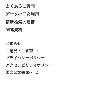
よくあるご質問
データの二次利用
横断検索の連携
関連資料
お知らせ
ご意見・ご要望
プライバシーポリシー
アクセシビリティポリシー
閲覧
国立公文書館へ
件名
第36回国会における内閣総理大臣施政方針演説につい
て
請求番号
平１４内閣01523100