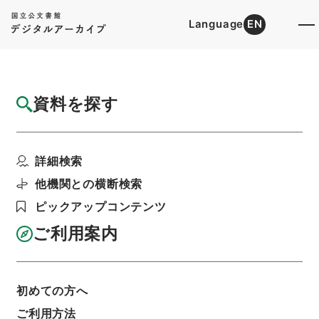
Language
EN
トップ
詳細検索[所蔵資料検索]
目録詳細
資料を探す
件名
第４６回国会における内閣総理大臣施政方針
詳細検索
演説（事後報告）
階層
行政文書
内閣官房
内閣総務官室関係
他機関との横断検索
閣議・事務次官等会議資料
ピックアップコンテンツ
次官会議案件（１）・昭和３９年１月２３日
利用請求書印刷
ご利用案内
初めての方へ
基本情報
全ての情報
ご利用方法