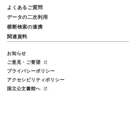
よくあるご質問
データの二次利用
横断検索の連携
関連資料
お知らせ
ご意見・ご要望
プライバシーポリシー
アクセシビリティポリシー
閲覧
国立公文書館へ
件名
第４６回国会における内閣総理大臣施政方針演説（事
後報告）
請求番号
平１４内閣02200100