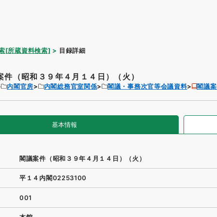
索[所蔵資料検索]
目録詳細
案件（昭和３９年４月１４日）（火）
内閣官房
内閣総務官室関係
閣議・事務次官等会議資料
閣議案
基本情報
閣議案件（昭和３９年４月１４日）（火）
平１４内閣02253100
001