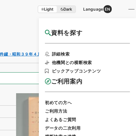
Light
Dark
Language
EN
資料を探す
国立公文書館HP利用案内
利用請求書印刷
詳細検索
件綴・昭和３９年４月１４日
他機関との横断検索
ピックアップコンテンツ
全ての情報
ご利用案内
初めての方へ
ご利用方法
よくあるご質問
データの二次利用