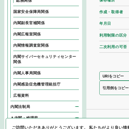
保存場所
総務関係
国家安全保障局関係
作成・取得者
内閣副長官補関係
年月日
内閣広報室関係
利用制限の区分
内閣情報調査室関係
二次利用の可否
内閣サイバーセキュリティセンター
関係
内閣人事局関係
URIをコピー
内閣感染症危機管理統括庁
引用例をコピー
広報資料
内閣法制局
＊内閣・総理府
ご訪問いただきありがとうございます。
私たちがより良い情