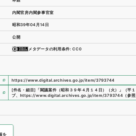
本館
内閣官房内閣参事官室
昭和39年04月14日
公開
メタデータの利用条件: CC0
https://www.digital.archives.go.jp/item/3793744
[件名・細目]
「
閣議案件（昭和３９年４月１４日）（火）
」
（
平１
ブ
、
https://www.digital.archives.go.jp/item/3793744
（
参照
報を