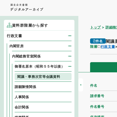
資料群階層から探す
トップ
詳細検
行政文書
閣議
件名
内閣官房
階層
行政文書
内閣総務官室関係
御署名原本（昭和５５年以後）
閣議・事務次官等会議資料
件名
請願陳情関係
請求番号
人事関係
件名番号
会計関係