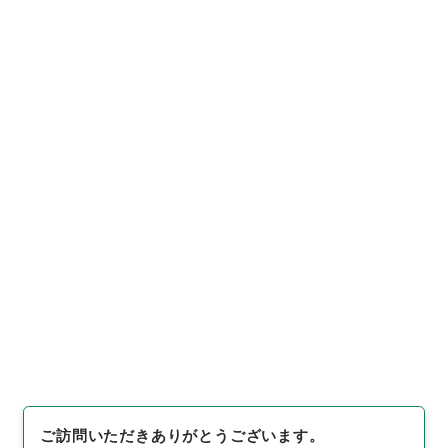
https://www.digital.archive
URIをコピー
s.go.jp/item/3793777
[件名・細目]
「
わが国の高等教
育
」
（
平１４内閣02328100-0
0900
）
、
国立公文書館デジタ
引用例をコピー
ルアーカイブ
、
https://www.d
igital.archives.go.jp/item/3
793777
（
参照
2026-08-0
8
）
ご訪問いただきありがとうございます。