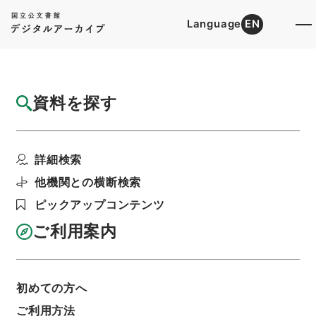
Language
EN
トップ
詳細検索[所蔵資料検索]
目録詳細
資料を探す
件名
わが国の高等教育
詳細検索
階層
行政文書
内閣官房
内閣総務官室関係
閣議・事務次官等会議資料
他機関との横断検索
閣議案件綴・昭和３９年８月２１日
ピックアップコンテンツ
利用請求書印刷
ご利用案内
基本情報
全ての情報
初めての方へ
ご利用方法