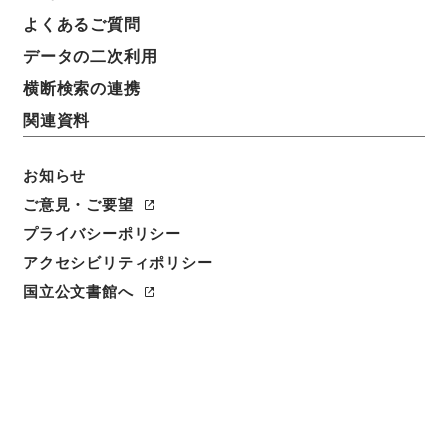
よくあるご質問
データの二次利用
横断検索の連携
関連資料
お知らせ
ご意見・ご要望
プライバシーポリシー
アクセシビリティポリシー
閲覧
国立公文書館へ
件名
小規模工業のための原型製造及び訓練センターの設立
に関する協定の署名について（外務、通商産業省）
請求番号
平１４内閣01364100