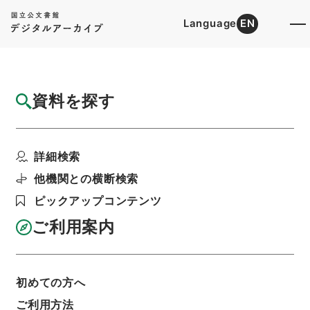
Language
EN
トップ
詳細検索[所蔵資料検索]
目録詳細
資料を探す
件名
小規模工業のための原型製造及び訓練センタ
詳細検索
ーの設立に関する協定...
階層
行政文書
内閣官房
内閣総務官室関係
他機関との横断検索
閣議・事務次官等会議資料
ピックアップコンテンツ
次官会議資料・昭和３５年１月２１日
利用請求書印刷
ご利用案内
初めての方へ
基本情報
全ての情報
ご利用方法