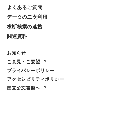
よくあるご質問
データの二次利用
横断検索の連携
関連資料
お知らせ
ご意見・ご要望
プライバシーポリシー
アクセシビリティポリシー
閲覧
国立公文書館へ
件名
４月分各種会議開催予定報告（追加）（総理府－自治
庁）
請求番号
平１４内閣01202100