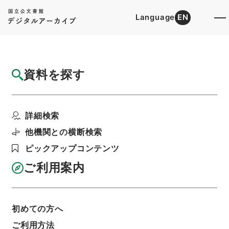
Language
EN
トップ
詳細検索[所蔵資料検索]
目録詳細
資料を探す
件名
４月分各種会議開催予定報告（追加）（総理
詳細検索
府－自治庁）
階層
行政文書
内閣官房
内閣総務官室関係
他機関との横断検索
閣議・事務次官等会議資料
ピックアップコンテンツ
次官会議資料・昭和３４年４月６日
利用請求書印刷
ご利用案内
初めての方へ
基本情報
全ての情報
ご利用方法