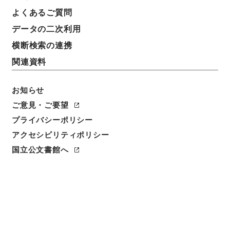
よくあるご質問
データの二次利用
件名
二級官進退（徳島大学 松岡衛）講師に兼補する
横断検索の連携
関連資料
請求番号
昭５９文部01841100
お知らせ
件名番号
ご意見・ご要望
026
プライバシーポリシー
アクセシビリティポリシー
保存場所
本館
国立公文書館へ
作成・取得者
文部省大臣官房人事課
年月日
昭和24年11月15日