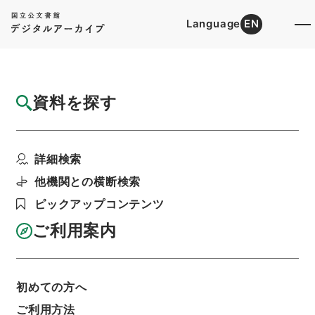
Language
EN
トップ
詳細検索[所蔵資料検索]
目録詳細
資料を探す
件名
二級官進退（徳島大学 松岡衛）講師に兼補
詳細検索
する
階層
行政文書
＊文部省
他機関との横断検索
大臣官房総務課記録班分類文書
旧分類文書
ピックアップコンテンツ
第一 総務門は（職員進退）
二級官進退（本省及直轄）
ご利用案内
利用請求書印刷
初めての方へ
基本情報
全ての情報
ご利用方法