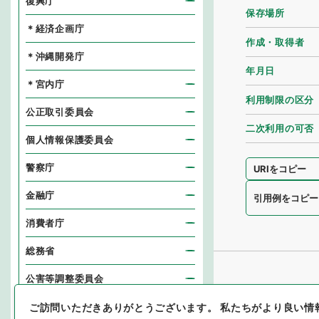
復興庁
保存場所
＊経済企画庁
作成・取得者
＊沖縄開発庁
年月日
＊宮内庁
利用制限の区分
公正取引委員会
二次利用の可否
個人情報保護委員会
警察庁
URIをコピー
金融庁
引用例をコピー
消費者庁
総務省
公害等調整委員会
消防庁
ご訪問いただきありがとうございます。
私たちがより良い情