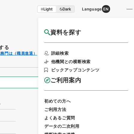
Light
Dark
Language
EN
資料を探す
国立公文書館HP利用案内
する
利用請求書印刷
詳細検索
総務門は（職員進退）
他機関との横断検索
ピックアップコンテンツ
ご利用案内
全ての情報
初めての方へ
る
ご利用方法
よくあるご質問
データの二次利用