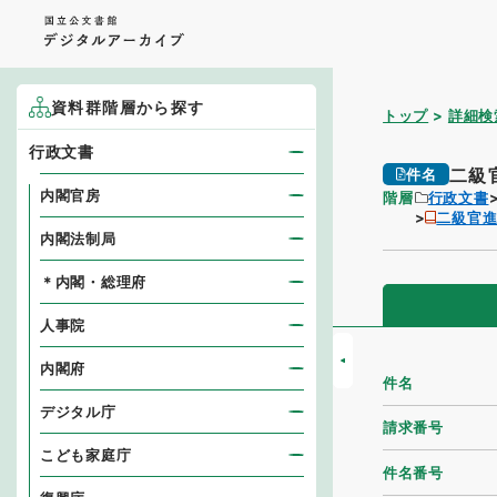
資料群階層から探す
トップ
詳細検
行政文書
二級
件名
内閣官房
階層
行政文書
二級官
内閣法制局
＊内閣・総理府
人事院
内閣府
件名
デジタル庁
請求番号
こども家庭庁
件名番号