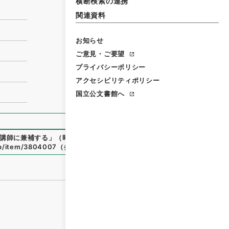
横断検索の連携
関連資料
お知らせ
ご意見・ご要望
プライバシーポリシー
アクセシビリティポリシー
国立公文書館へ
講師に兼補する
」
（
昭５９文部01841100-03200
）
、
国立公
.jp/item/3804007
（
参照
2026-08-06
）