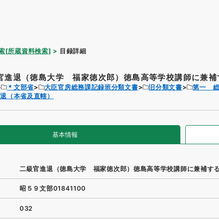
索[所蔵資料検索]
目録詳細
官進退（徳島大学 福家徳次郎）徳島高等学校講師に兼補
＊文部省
大臣官房総務課記録班分類文書
旧分類文書
第一 
進退（本省及直轄）
基本情報
二級官進退（徳島大学 福家徳次郎）徳島高等学校講師に兼補す
昭５９文部01841100
032