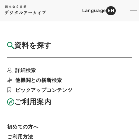
Language
EN
トップ
詳細検索[所蔵資料検索]
目録詳細
資料を探す
件名
二級官進退（東北大学 黒川七郎）宮城師範
詳細検索
学校教授に兼補する
階層
行政文書
＊文部省
他機関との横断検索
大臣官房総務課記録班分類文書
旧分類文書
ピックアップコンテンツ
第一 総務門は（職員進退）
二級官進退（本省及直轄）
ご利用案内
利用請求書印刷
初めての方へ
基本情報
全ての情報
ご利用方法