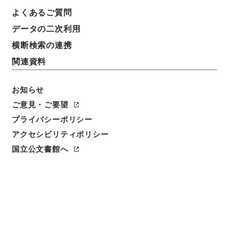
よくあるご質問
データの二次利用
件名
二級官進退（東北大学 黒川七郎）宮城師範学校教授
横断検索の連携
に兼補する
関連資料
請求番号
昭５９文部01841100
お知らせ
ご意見・ご要望
件名番号
プライバシーポリシー
083
アクセシビリティポリシー
保存場所
国立公文書館へ
本館
作成・取得者
文部省大臣官房人事課
年月日