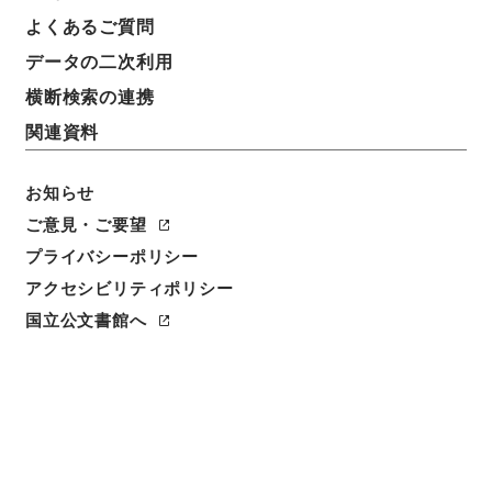
よくあるご質問
件名
データの二次利用
判任官進退（東京第一師範 内山四郎）助教授兼教諭
に任ず
横断検索の連携
関連資料
請求番号
昭５９文部01604100
お知らせ
件名番号
ご意見・ご要望
076
プライバシーポリシー
アクセシビリティポリシー
保存場所
本館
国立公文書館へ
作成・取得者
文部省大臣官房秘書課
年月日
昭和20年09月06日