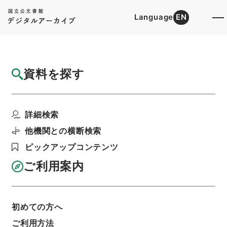
Language
EN
トップ
詳細検索[所蔵資料検索]
目録詳細
資料を探す
件名
判任官進退（東京第一師範 内山四郎）助教
詳細検索
授兼教諭に任ず
階層
行政文書
＊文部省
他機関との横断検索
大臣官房総務課記録班分類文書
旧分類文書
ピックアップコンテンツ
第一 総務門は（職員進退）
判任官進退
利用請求書印刷
ご利用案内
初めての方へ
基本情報
全ての情報
ご利用方法