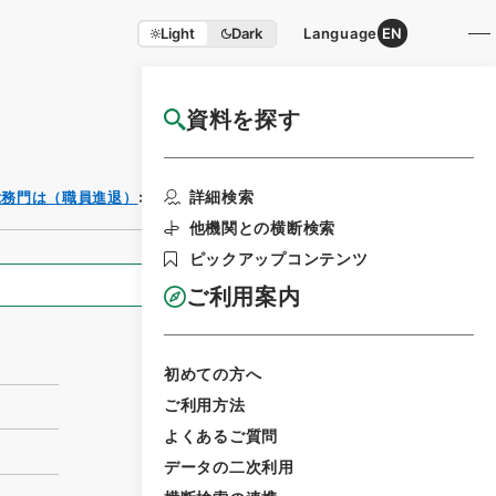
Light
Dark
Language
EN
資料を探す
国立公文書館HP利用案内
利用請求書印刷
詳細検索
総務門は（職員進退）
判任官進退
他機関との横断検索
ピックアップコンテンツ
全ての情報
ご利用案内
初めての方へ
ご利用方法
よくあるご質問
データの二次利用