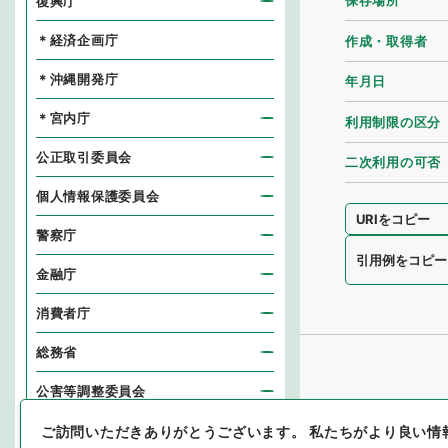
保存場所
復興庁
＊経済企画庁
作成・取得者
＊沖縄開発庁
年月日
＊宮内庁
利用制限の区分
公正取引委員会
二次利用の可否
個人情報保護委員会
URIをコピー
警察庁
引用例をコピー
金融庁
消費者庁
総務省
公害等調整委員会
消防庁
ご訪問いただきありがとうございます。
私たちがより良い情