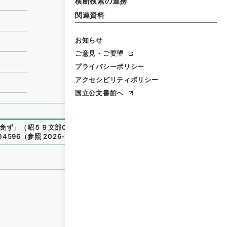
横断検索の連携
関連資料
お知らせ
ご意見・ご要望
プライバシーポリシー
アクセシビリティポリシー
国立公文書館へ
免ず
」
（
昭５９文部01614100-02500
）
、
国立公文書館デジ
804596
（
参照
2026-08-06
）