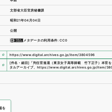
本館
文部省大臣官房秘書課
昭和21年04月04日
公開
メタデータの利用条件: CC0
https://www.digital.archives.go.jp/item/3804596
[件名・細目]
「
判任官進退（東京女子高等師範 竹下正子）本官を
タルアーカイブ
、
https://www.digital.archives.go.jp/item/3
報を