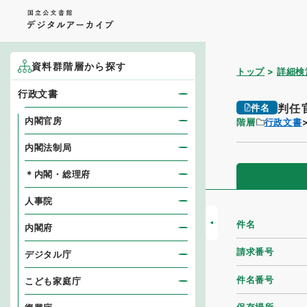
資料群階層から探す
トップ
詳細検
行政文書
判任
件名
内閣官房
階層
行政文書
内閣法制局
＊内閣・総理府
人事院
件名
内閣府
請求番号
デジタル庁
件名番号
こども家庭庁