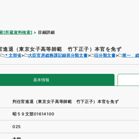
索[所蔵資料検索]
目録詳細
官進退（東京女子高等師範 竹下正子）本官を免ず
＊文部省
大臣官房総務課記録班分類文書
旧分類文書
第一 
基本情報
判任官進退（東京女子高等師範 竹下正子）本官を免ず
昭５９文部01614100
025