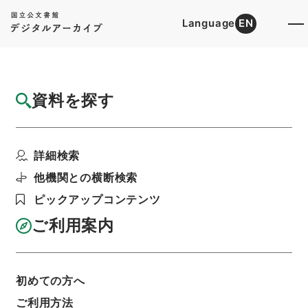
Language
EN
トップ
詳細検索[所蔵資料検索]
目録詳細
資料を探す
件名
判任官進退（宇部工専 清水国光）本官を免
詳細検索
ず
階層
行政文書
＊文部省
他機関との横断検索
大臣官房総務課記録班分類文書
旧分類文書
ピックアップコンテンツ
第一 総務門は（職員進退）
判任官進退
利用請求書印刷
ご利用案内
初めての方へ
基本情報
全ての情報
ご利用方法