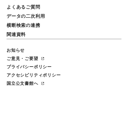
よくあるご質問
件名
データの二次利用
判任官進退（宇部工専 清水国光）本官を免ず
横断検索の連携
請求番号
関連資料
昭５９文部01614100
件名番号
お知らせ
038
ご意見・ご要望
プライバシーポリシー
保存場所
アクセシビリティポリシー
本館
国立公文書館へ
作成・取得者
文部省大臣官房秘書課
年月日
昭和21年03月06日