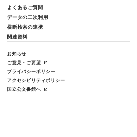
よくあるご質問
件名
データの二次利用
判任官進退（長野青年師範 小日向高道）助教授兼書
記に任ず
横断検索の連携
関連資料
請求番号
昭５９文部01614100
お知らせ
件名番号
ご意見・ご要望
057
プライバシーポリシー
アクセシビリティポリシー
保存場所
本館
国立公文書館へ
作成・取得者
文部省大臣官房秘書課
年月日
昭和21年02月18日