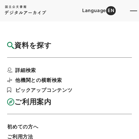
Language
EN
トップ
詳細検索[所蔵資料検索]
目録詳細
資料を探す
件名
判任官進退（長野青年師範 小日向高道）助
詳細検索
教授兼書記に任ず
階層
行政文書
＊文部省
他機関との横断検索
大臣官房総務課記録班分類文書
旧分類文書
ピックアップコンテンツ
第一 総務門は（職員進退）
判任官進退
利用請求書印刷
ご利用案内
初めての方へ
基本情報
全ての情報
ご利用方法