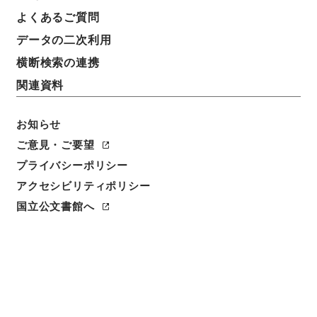
よくあるご質問
データの二次利用
件名
二級官進退（渉外ユネスコ課 広瀬喜三郎）勤務を命
横断検索の連携
ずる
関連資料
請求番号
昭５９文部01840100
お知らせ
ご意見・ご要望
件名番号
プライバシーポリシー
050
アクセシビリティポリシー
保存場所
国立公文書館へ
本館
作成・取得者
文部省大臣官房人事課
年月日