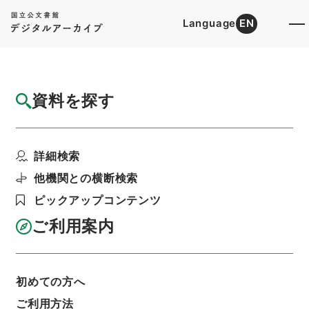
Language
EN
トップ
詳細検索[所蔵資料検索]
目録詳細
資料を探す
件名
二級官進退（渉外ユネスコ課 広瀬喜三郎）
詳細検索
勤務を命ずる
階層
行政文書
＊文部省
他機関との横断検索
大臣官房総務課記録班分類文書
旧分類文書
ピックアップコンテンツ
第一 総務門は（職員進退）
二級官進退（本省及直轄）
ご利用案内
利用請求書印刷
初めての方へ
基本情報
全ての情報
ご利用方法