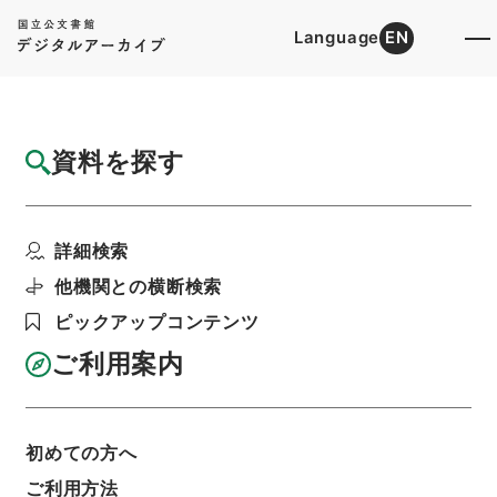
Language
EN
トップ
詳細検索[所蔵資料検索]
目録詳細
資料を探す
件名
二級官進退（岡山大学 黒田正利）教授に補
詳細検索
する
階層
行政文書
＊文部省
他機関との横断検索
大臣官房総務課記録班分類文書
旧分類文書
ピックアップコンテンツ
第一 総務門は（職員進退）
二級官進退（本省及直轄）
ご利用案内
利用請求書印刷
初めての方へ
基本情報
全ての情報
ご利用方法