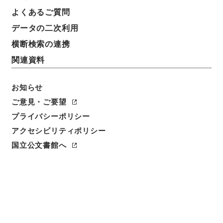
よくあるご質問
データの二次利用
件名
二級官進退（岡山大学 黒田正利）教授に補する
横断検索の連携
関連資料
請求番号
昭５９文部01840100
お知らせ
件名番号
ご意見・ご要望
043
プライバシーポリシー
アクセシビリティポリシー
保存場所
本館
国立公文書館へ
作成・取得者
文部省大臣官房人事課
年月日
昭和24年10月27日