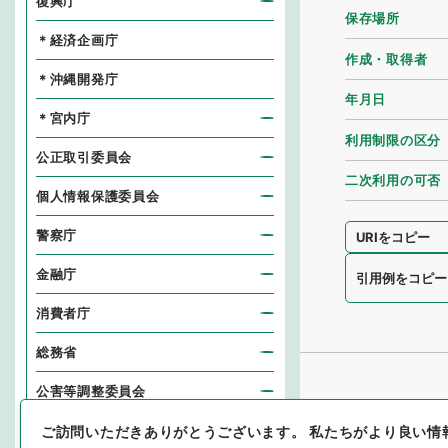
復興庁
保存場所
＊経済企画庁
作成・取得者
＊沖縄開発庁
年月日
＊宮内庁
利用制限の区分
公正取引委員会
二次利用の可否
個人情報保護委員会
警察庁
URIをコピー
金融庁
引用例をコピー
消費者庁
総務省
公害等調整委員会
消防庁
ご訪問いただきありがとうございます。
私たちがより良い情