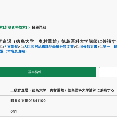
索[所蔵資料検索]
目録詳細
官進退（徳島大学 奥村重雄）徳島医科大学講師に兼補す
＊文部省
大臣官房総務課記録班分類文書
旧分類文書
第一 
進退（本省及直轄）
基本情報
二級官進退（徳島大学 奥村重雄）徳島医科大学講師に兼補する
昭５９文部01841100
051