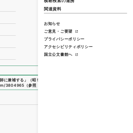
横断検索の連携
関連資料
お知らせ
ご意見・ご要望
プライバシーポリシー
アクセシビリティポリシー
国立公文書館へ
師に兼補する
」
（
昭５９文部01841100-05100
）
、
国立公文書
item/3804965
（
参照
2026-08-08
）