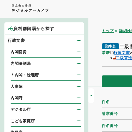
資料群階層から探す
トップ
詳細検
行政文書
二級
件名
内閣官房
階層
行政文書
二級官
内閣法制局
＊内閣・総理府
人事院
内閣府
件名
デジタル庁
請求番号
こども家庭庁
件名番号