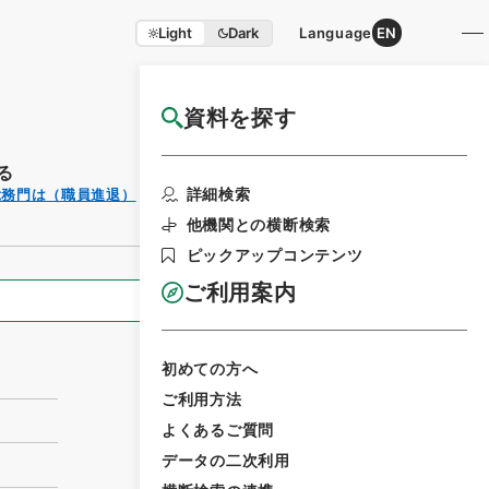
Light
Dark
Language
EN
資料を探す
国立公文書館HP利用案内
る
利用請求書印刷
詳細検索
総務門は（職員進退）
他機関との横断検索
ピックアップコンテンツ
ご利用案内
全ての情報
初めての方へ
ご利用方法
よくあるご質問
データの二次利用