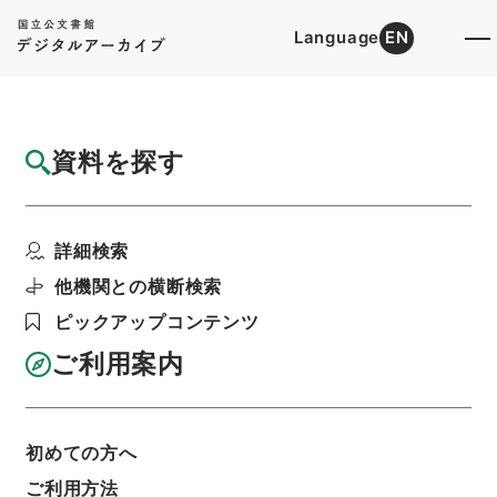
Language
EN
トップ
詳細検索[所蔵資料検索]
目録詳細
資料を探す
件名
二級官進退（徳島大学 田中元治）講師に兼
詳細検索
補する
階層
行政文書
＊文部省
他機関との横断検索
大臣官房総務課記録班分類文書
旧分類文書
ピックアップコンテンツ
第一 総務門は（職員進退）
二級官進退（本省及直轄）
ご利用案内
利用請求書印刷
初めての方へ
基本情報
全ての情報
ご利用方法