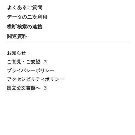
よくあるご質問
データの二次利用
件名
二級官進退（徳島大学 田中元治）講師に兼補する
横断検索の連携
関連資料
請求番号
昭５９文部01841100
お知らせ
件名番号
ご意見・ご要望
057
プライバシーポリシー
アクセシビリティポリシー
保存場所
本館
国立公文書館へ
作成・取得者
文部省大臣官房人事課
年月日
昭和24年11月15日