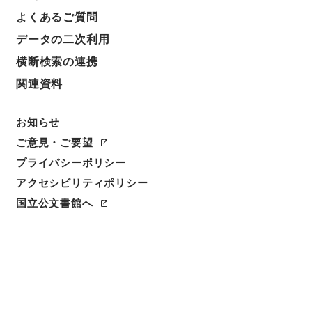
よくあるご質問
件名
データの二次利用
判任官進退（鹿児島師範 早川義貫）助教授に任ず
横断検索の連携
請求番号
関連資料
昭５９文部01614100
件名番号
お知らせ
070
ご意見・ご要望
プライバシーポリシー
保存場所
アクセシビリティポリシー
本館
国立公文書館へ
作成・取得者
文部省大臣官房秘書課
年月日
昭和21年02月08日