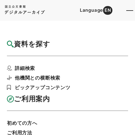
Language
EN
トップ
詳細検索[所蔵資料検索]
目録詳細
資料を探す
件名
判任官進退（鹿児島師範 早川義貫）助教授
詳細検索
に任ず
階層
行政文書
＊文部省
他機関との横断検索
大臣官房総務課記録班分類文書
旧分類文書
ピックアップコンテンツ
第一 総務門は（職員進退）
判任官進退
利用請求書印刷
ご利用案内
初めての方へ
基本情報
全ての情報
ご利用方法