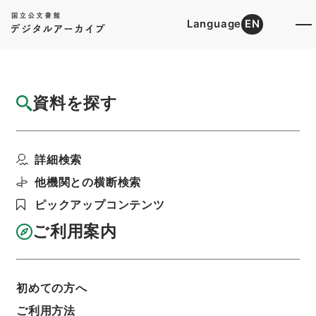
Language
EN
トップ
詳細検索[所蔵資料検索]
目録詳細
資料を探す
件名
判任官進退（社会教育局 木元正明）属に任
詳細検索
ず
階層
行政文書
＊文部省
他機関との横断検索
大臣官房総務課記録班分類文書
旧分類文書
ピックアップコンテンツ
第一 総務門は（職員進退）
判任官進退
利用請求書印刷
ご利用案内
初めての方へ
基本情報
全ての情報
ご利用方法