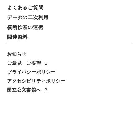
よくあるご質問
件名
データの二次利用
判任官進退（社会教育局 木元正明）属に任ず
横断検索の連携
請求番号
関連資料
昭５９文部01614100
件名番号
お知らせ
085
ご意見・ご要望
プライバシーポリシー
保存場所
アクセシビリティポリシー
本館
国立公文書館へ
作成・取得者
文部省大臣官房秘書課
年月日
昭和21年02月25日