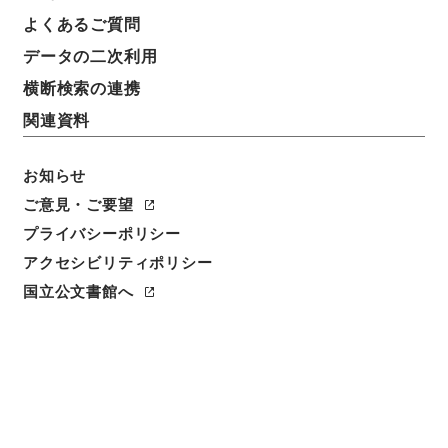
よくあるご質問
件名
データの二次利用
判任官進退（秋田師範 塩田信子）訓導に任ず
横断検索の連携
請求番号
関連資料
昭５９文部01619100
件名番号
お知らせ
034
ご意見・ご要望
プライバシーポリシー
保存場所
アクセシビリティポリシー
本館
国立公文書館へ
作成・取得者
文部省大臣官房秘書課
年月日
昭和21年06月27日