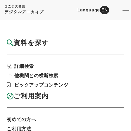
Language
EN
トップ
詳細検索[所蔵資料検索]
目録詳細
資料を探す
件名
判任官進退（秋田師範 塩田信子）訓導に任
詳細検索
ず
階層
行政文書
＊文部省
他機関との横断検索
大臣官房総務課記録班分類文書
旧分類文書
ピックアップコンテンツ
第一 総務門は（職員進退）
判任官進退
利用請求書印刷
ご利用案内
初めての方へ
基本情報
全ての情報
ご利用方法