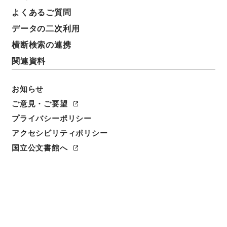
よくあるご質問
件名
データの二次利用
北海道開発局 二級国道小樽江差線の区域変更及び供
用開始について（昭和３８年３月３０日建設省告示第
横断検索の連携
９０１号・第９０２号）
関連資料
請求番号
平１建設00199100
お知らせ
ご意見・ご要望
件名番号
プライバシーポリシー
015
アクセシビリティポリシー
保存場所
国立公文書館へ
分館
作成・取得者
道路局路政課
年月日