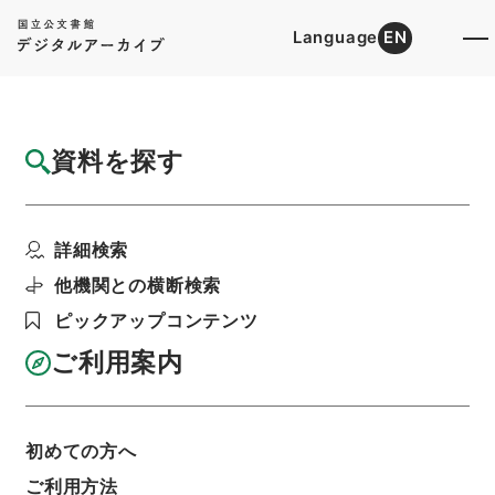
Language
EN
トップ
詳細検索[所蔵資料検索]
目録詳細
資料を探す
件名
北海道開発局 二級国道小樽江差線の区域変
詳細検索
更及び供用開始につい...
階層
行政文書
＊建設省
道路局関係
道路関係
他機関との横断検索
都道府県道の認定等・北海道開発局・（昭３４．
ピックアップコンテンツ
５．４～昭３８．４．１０）
利用請求書印刷
ご利用案内
初めての方へ
基本情報
全ての情報
ご利用方法