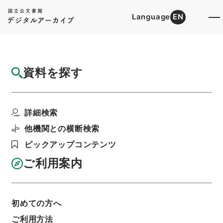
Language
EN
トップ
詳細検索[所蔵資料検索]
目録詳細
資料を探す
件名
北海道開発局 二級国道帯広浦河線の区域変
詳細検索
更及び供用開始につい...
階層
行政文書
＊建設省
道路局関係
道路関係
他機関との横断検索
都道府県道の認定等・北海道開発局・（昭３４．
ピックアップコンテンツ
５．４～昭３８．４．１０）
利用請求書印刷
ご利用案内
初めての方へ
基本情報
全ての情報
ご利用方法