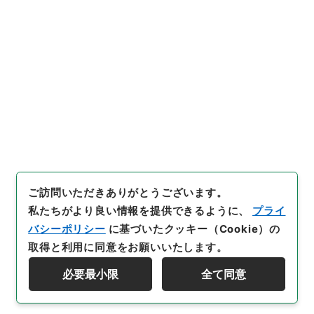
及び供用開始について（昭和３
７年４月２５日建設省告示第１
１７９号・第１１８０号）
」
引用例をコピー
（
平１建設00199100-0100
0
）
、
国立公文書館デジタルア
ーカイブ
、
https://www.digit
al.archives.go.jp/item/3931
35
（
参照
2026-08-07
）
ご訪問いただきありがとうございます。
私たちがより良い情報を提供できるように、
プライ
バシーポリシー
に基づいたクッキー（Cookie）の
取得と利用に同意をお願いいたします。
必要最小限
全て同意
Copyright © NATIONAL ARCHIVES OF JAPAN. All Rights Reserved.