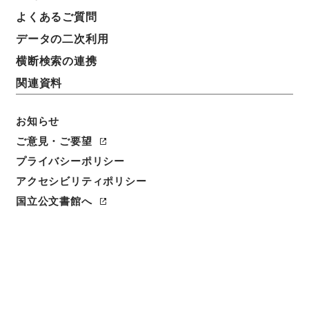
よくあるご質問
件名
データの二次利用
北海道開発局 二級国道帯広浦河線の区域変更及び供
用開始について（昭和３７年４月２５日建設省告示第
横断検索の連携
１１７９号・第１１８０号）
関連資料
請求番号
平１建設00199100
お知らせ
ご意見・ご要望
件名番号
プライバシーポリシー
010
アクセシビリティポリシー
保存場所
国立公文書館へ
分館
作成・取得者
道路局路政課
年月日