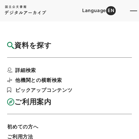
Language
EN
トップ
詳細検索[所蔵資料検索]
目録詳細
資料を探す
件名
北海道開発局 二級国道函館江差線の区域変
詳細検索
更及び供用開始につい...
階層
行政文書
＊建設省
道路局関係
道路関係
他機関との横断検索
都道府県道の認定等・北海道開発局・（昭３４．
ピックアップコンテンツ
５．４～昭３８．４．１０）
利用請求書印刷
ご利用案内
初めての方へ
基本情報
全ての情報
ご利用方法