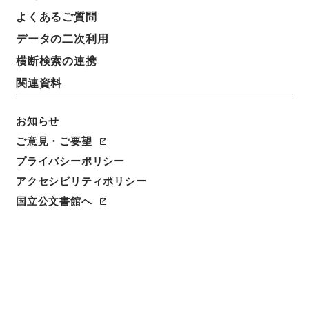
よくあるご質問
件名
データの二次利用
北海道開発局 二級国道函館江差線の区域変更及び供
用開始について（昭和３７年７月２７日建設省告示第
横断検索の連携
１８１１号・第１８１２号）
関連資料
請求番号
平１建設00199100
お知らせ
ご意見・ご要望
件名番号
プライバシーポリシー
022
アクセシビリティポリシー
保存場所
国立公文書館へ
分館
作成・取得者
道路局路政課
年月日