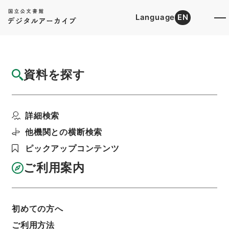
Language
EN
トップ
詳細検索[所蔵資料検索]
目録詳細
資料を探す
件名
新刊経解 第１０８冊目
詳細検索
階層
内閣文庫
漢書
叢書の部
新刊経解
利用請求書印刷
他機関との横断検索
ピックアップコンテンツ
ご利用案内
基本情報
全ての情報
初めての方へ
ご利用方法