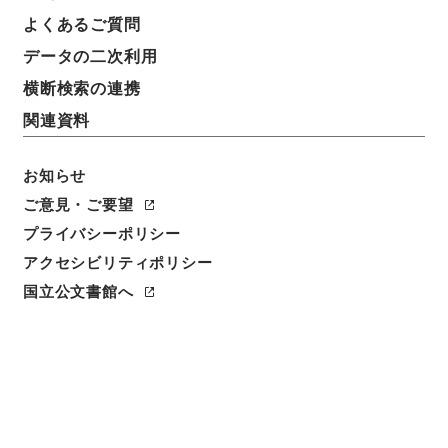
よくあるご質問
データの二次利用
横断検索の連携
関連資料
お知らせ
ご意見・ご要望
閲覧
プライバシーポリシー
件名
アクセシビリティポリシー
新刊経解 第１０８冊目
国立公文書館へ
請求番号
３６９－０１０８
冊次
0108