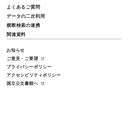
よくあるご質問
データの二次利用
横断検索の連携
関連資料
お知らせ
ご意見・ご要望
閲覧
プライバシーポリシー
アクセシビリティポリシー
件名
礼記日録１０
国立公文書館へ
請求番号
２７４－００１０
冊次
0010