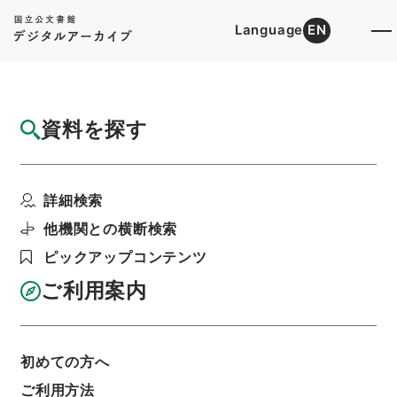
Language
EN
トップ
詳細検索[所蔵資料検索]
目録詳細
資料を探す
件名
礼記日録１０
詳細検索
階層
内閣文庫
漢書
経の部
礼記日録
利用請求書印刷
他機関との横断検索
ピックアップコンテンツ
ご利用案内
基本情報
全ての情報
初めての方へ
ご利用方法