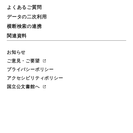
よくあるご質問
データの二次利用
横断検索の連携
関連資料
お知らせ
ご意見・ご要望
閲覧
プライバシーポリシー
件名
アクセシビリティポリシー
春秋伝彙２
国立公文書館へ
請求番号
２７５－００３８
冊次
0002