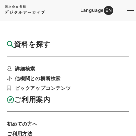
Language
EN
トップ
詳細検索[所蔵資料検索]
目録詳細
資料を探す
件名
春秋伝彙２
詳細検索
階層
内閣文庫
漢書
経の部
春秋伝彙
利用請求書印刷
他機関との横断検索
ピックアップコンテンツ
ご利用案内
基本情報
全ての情報
初めての方へ
ご利用方法