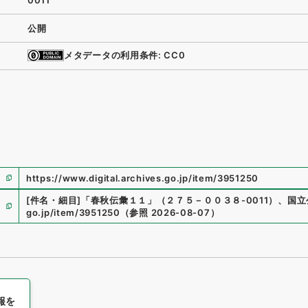
0011
公開
メタデータの利用条件: CC0
https://www.digital.archives.go.jp/item/3951250
[件名・細目]
「
春秋伝彙１１
」
（
２７５－００３８-0011
）
、
国立
go.jp/item/3951250
（
参照
2026-08-07
）
報を