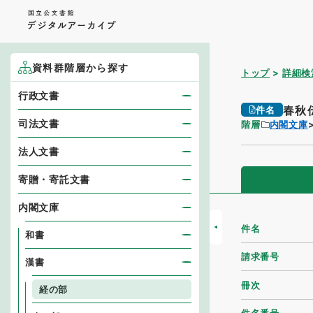
資料群階層から探す
トップ
詳細検
行政文書
春秋
件名
司法文書
階層
内閣文庫
法人文書
寄贈・寄託文書
内閣文庫
件名
和書
請求番号
漢書
冊次
経の部