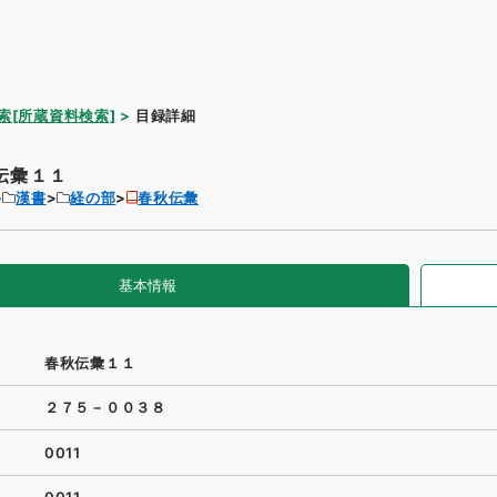
索[所蔵資料検索]
目録詳細
伝彙１１
漢書
経の部
春秋伝彙
基本情報
春秋伝彙１１
２７５－００３８
0011