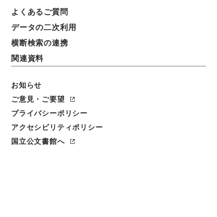
よくあるご質問
データの二次利用
件名
横断検索の連携
東北地方建設局 一般国道４号線の区域変更について
関連資料
（昭和４１年３月３日建設省告示第３５６号）
請求番号
お知らせ
平１建設00269100
ご意見・ご要望
プライバシーポリシー
件名番号
006
アクセシビリティポリシー
国立公文書館へ
保存場所
分館
作成・取得者
道路局路政課
年月日