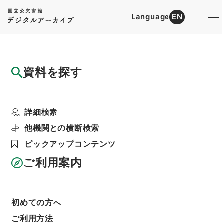
Language
EN
トップ
詳細検索[所蔵資料検索]
目録詳細
資料を探す
件名
東北地方建設局 一般国道４号線の区域変更
詳細検索
について（昭和４１年...
階層
行政文書
＊建設省
道路局関係
道路関係
他機関との横断検索
都道府県道の認定等・北海道開発局、東北地方建
ピックアップコンテンツ
設局、中部地方建設局、北陸地方建設局、関東地
方建設局、近畿地方建設局、中国地方建設局・
ご利用案内
（昭４１．１．３１～昭４１．３．２４）
利用請求書印刷
初めての方へ
ご利用方法
基本情報
全ての情報