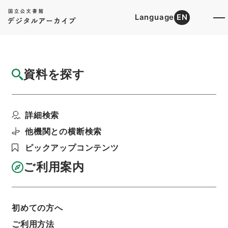
Language
EN
トップ
詳細検索[所蔵資料検索]
目録詳細
資料を探す
件名
重修植物名実図考 巻４上
詳細検索
階層
内閣文庫
漢書
子の部
重修植物名実図考
利用請求書印刷
他機関との横断検索
ピックアップコンテンツ
ご利用案内
基本情報
全ての情報
初めての方へ
ご利用方法