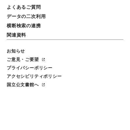
よくあるご質問
データの二次利用
横断検索の連携
関連資料
お知らせ
閲覧
ご意見・ご要望
プライバシーポリシー
件名
重修植物名実図考 巻４上
アクセシビリティポリシー
国立公文書館へ
請求番号
１９６－００７１
冊次
0007
件名番号