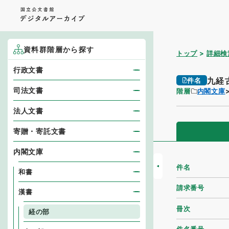
資料群階層から探す
トップ
詳細検
行政文書
九経
件名
司法文書
階層
内閣文庫
法人文書
寄贈・寄託文書
内閣文庫
件名
和書
請求番号
漢書
冊次
経の部