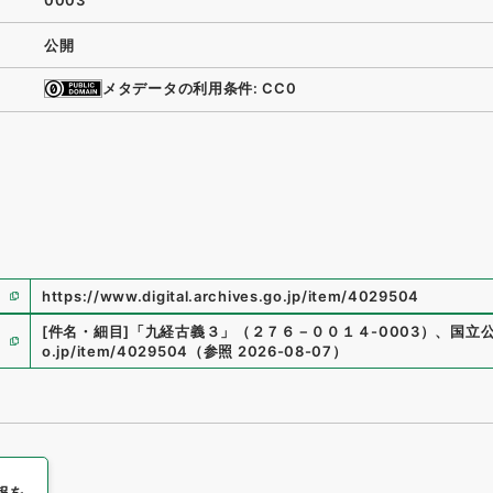
0003
公開
メタデータの利用条件: CC0
https://www.digital.archives.go.jp/item/4029504
[件名・細目]
「
九経古義３
」
（
２７６－００１４-0003
）
、
国立
o.jp/item/4029504
（
参照
2026-08-07
）
報を