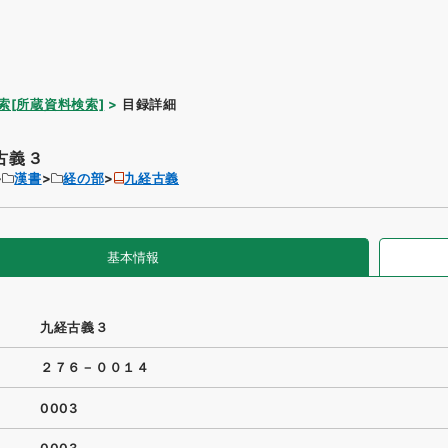
索[所蔵資料検索]
目録詳細
古義３
漢書
経の部
九経古義
基本情報
九経古義３
２７６－００１４
0003