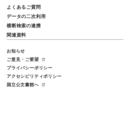
よくあるご質問
データの二次利用
横断検索の連携
関連資料
お知らせ
ご意見・ご要望
閲覧
プライバシーポリシー
アクセシビリティポリシー
件名
国立公文書館へ
縮刻唐石経１５
請求番号
２７８－０００４
冊次
0015