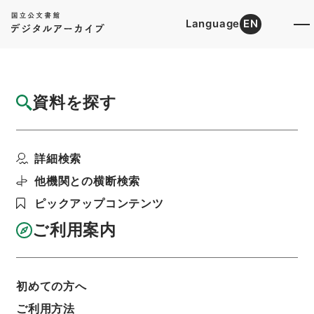
Language
EN
トップ
詳細検索[所蔵資料検索]
目録詳細
資料を探す
件名
縮刻唐石経１５
詳細検索
階層
内閣文庫
漢書
経の部
縮刻唐石経
利用請求書印刷
他機関との横断検索
ピックアップコンテンツ
ご利用案内
基本情報
全ての情報
初めての方へ
ご利用方法