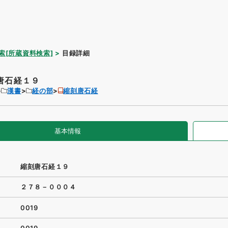
索[所蔵資料検索]
目録詳細
唐石経１９
漢書
経の部
縮刻唐石経
基本情報
縮刻唐石経１９
２７８－０００４
0019