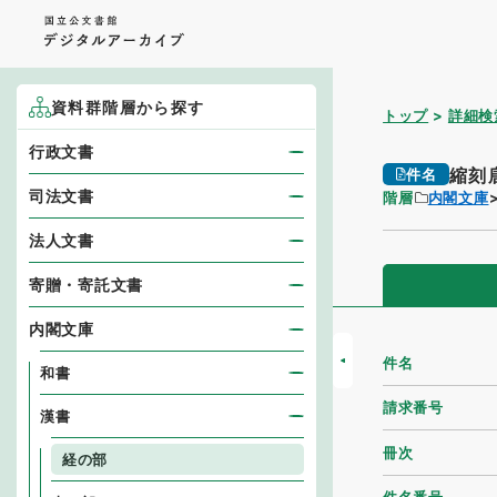
資料群階層から探す
トップ
詳細検
行政文書
縮刻
件名
司法文書
階層
内閣文庫
法人文書
寄贈・寄託文書
内閣文庫
件名
和書
請求番号
漢書
冊次
経の部