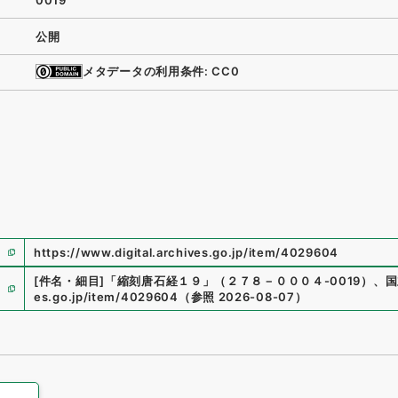
0019
公開
メタデータの利用条件: CC0
https://www.digital.archives.go.jp/item/4029604
[件名・細目]
「
縮刻唐石経１９
」
（
２７８－０００４-0019
）
、
国
es.go.jp/item/4029604
（
参照
2026-08-07
）