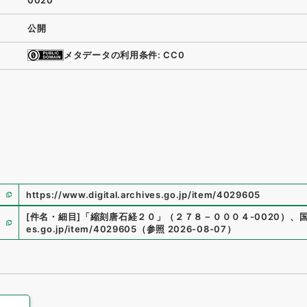
0020
公開
メタデータの利用条件: CC0
https://www.digital.archives.go.jp/item/4029605
[件名・細目]
「
縮刻唐石経２０
」
（
２７８－０００４-0020
）
、
es.go.jp/item/4029605
（
参照
2026-08-07
）