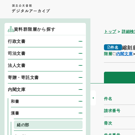
資料群階層から探す
トップ
詳細検
行政文書
縮刻
件名
司法文書
階層
内閣文庫
法人文書
寄贈・寄託文書
内閣文庫
件名
和書
請求番号
漢書
冊次
経の部