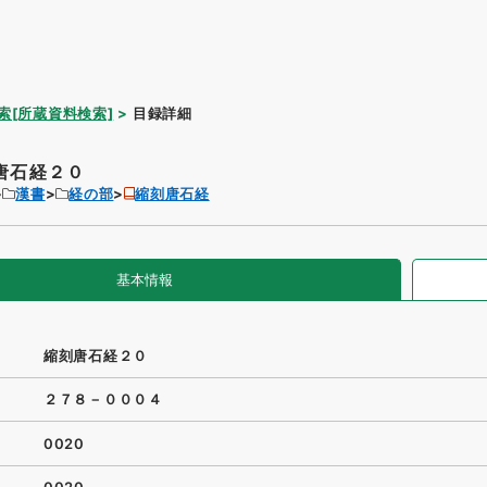
索[所蔵資料検索]
目録詳細
唐石経２０
漢書
経の部
縮刻唐石経
基本情報
縮刻唐石経２０
２７８－０００４
0020