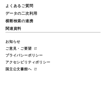
よくあるご質問
データの二次利用
横断検索の連携
関連資料
お知らせ
ご意見・ご要望
閲覧
プライバシーポリシー
アクセシビリティポリシー
件名
国立公文書館へ
縮刻唐石経２１
請求番号
２７８－０００４
冊次
0021