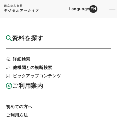
Language
EN
トップ
詳細検索[所蔵資料検索]
目録詳細
資料を探す
件名
縮刻唐石経２１
詳細検索
階層
内閣文庫
漢書
経の部
縮刻唐石経
利用請求書印刷
他機関との横断検索
ピックアップコンテンツ
ご利用案内
基本情報
全ての情報
初めての方へ
ご利用方法