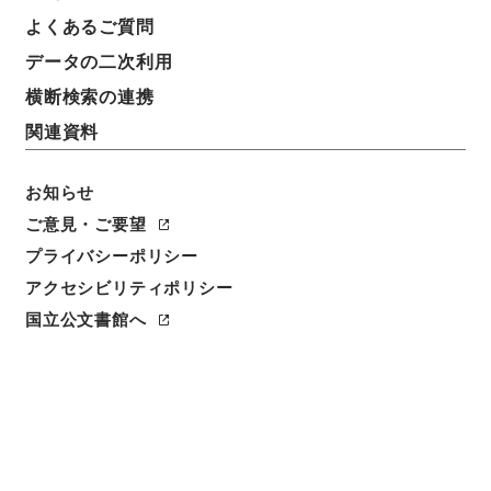
よくあるご質問
データの二次利用
横断検索の連携
関連資料
お知らせ
ご意見・ご要望
閲覧
プライバシーポリシー
件名
アクセシビリティポリシー
後漢書２５
国立公文書館へ
請求番号
２８０－０００５
冊次
0025