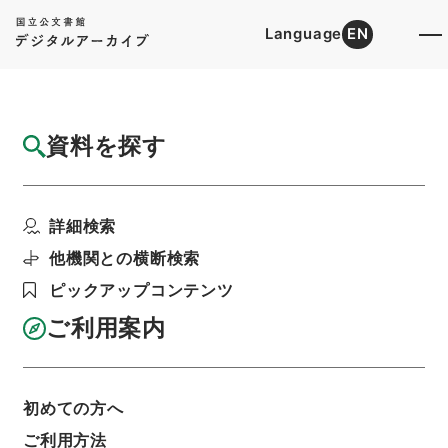
Language
EN
トップ
詳細検索[所蔵資料検索]
目録詳細
資料を探す
件名
後漢書２５
詳細検索
階層
内閣文庫
漢書
史の部
後漢書
利用請求書印刷
他機関との横断検索
ピックアップコンテンツ
ご利用案内
基本情報
全ての情報
初めての方へ
ご利用方法