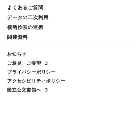
よくあるご質問
データの二次利用
横断検索の連携
関連資料
お知らせ
ご意見・ご要望
閲覧
プライバシーポリシー
件名
アクセシビリティポリシー
後漢書４５
国立公文書館へ
請求番号
２８０－０００５
冊次
0045