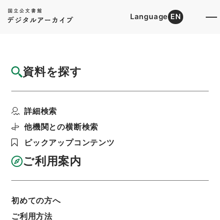
Language
EN
トップ
詳細検索[所蔵資料検索]
目録詳細
資料を探す
件名
後漢書４５
詳細検索
階層
内閣文庫
漢書
史の部
後漢書
利用請求書印刷
他機関との横断検索
ピックアップコンテンツ
ご利用案内
基本情報
全ての情報
初めての方へ
ご利用方法