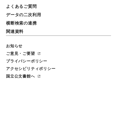
よくあるご質問
データの二次利用
横断検索の連携
関連資料
お知らせ
ご意見・ご要望
閲覧
プライバシーポリシー
件名
アクセシビリティポリシー
増補訂正詩韻含英異同弁３
国立公文書館へ
請求番号
２７８－０２３８
冊次
0003