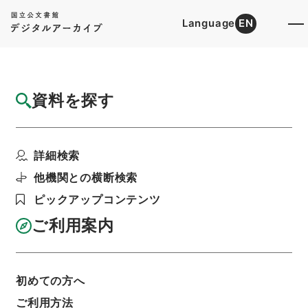
Language
EN
トップ
詳細検索[所蔵資料検索]
目録詳細
資料を探す
件名
増補訂正詩韻含英異同弁３
詳細検索
階層
内閣文庫
漢書
経の部
増補訂正詩韻含英異同弁
他機関との横断検索
利用請求書印刷
ピックアップコンテンツ
ご利用案内
基本情報
全ての情報
初めての方へ
ご利用方法