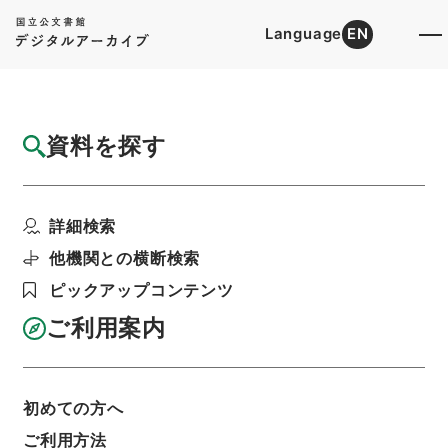
Language
EN
トップ
詳細検索[所蔵資料検索]
目録詳細
資料を探す
件名
四書居新訂四書講意存是４
詳細検索
階層
内閣文庫
漢書
経の部
四書居新訂四書講意存是
他機関との横断検索
利用請求書印刷
ピックアップコンテンツ
ご利用案内
基本情報
全ての情報
初めての方へ
ご利用方法