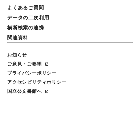
よくあるご質問
データの二次利用
横断検索の連携
関連資料
お知らせ
ご意見・ご要望
プライバシーポリシー
閲覧
アクセシビリティポリシー
国立公文書館へ
件名
四書居新訂四書講意存是４
請求番号
２７７－０２０８
冊次