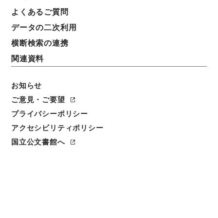
よくあるご質問
データの二次利用
横断検索の連携
関連資料
お知らせ
ご意見・ご要望
閲覧
プライバシーポリシー
アクセシビリティポリシー
件名
経典釈文１９
国立公文書館へ
請求番号
２７７－０２２１
冊次
0019