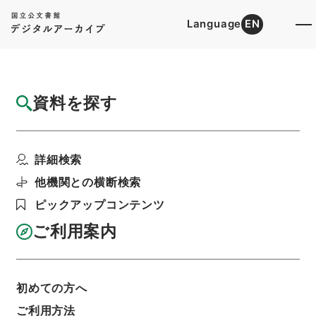
Language
EN
トップ
詳細検索[所蔵資料検索]
目録詳細
資料を探す
件名
経典釈文１９
詳細検索
階層
内閣文庫
漢書
経の部
経典釈文
利用請求書印刷
他機関との横断検索
ピックアップコンテンツ
ご利用案内
基本情報
全ての情報
初めての方へ
ご利用方法