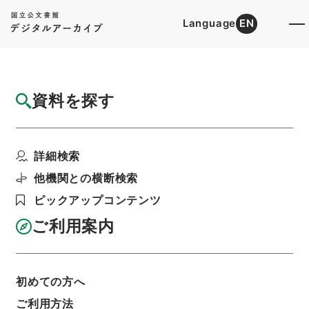
Language
EN
トップ
詳細検索[所蔵資料検索]
目録詳細
資料を探す
件名
経典釈文２２
詳細検索
階層
内閣文庫
漢書
経の部
経典釈文
利用請求書印刷
他機関との横断検索
ピックアップコンテンツ
ご利用案内
基本情報
全ての情報
初めての方へ
ご利用方法