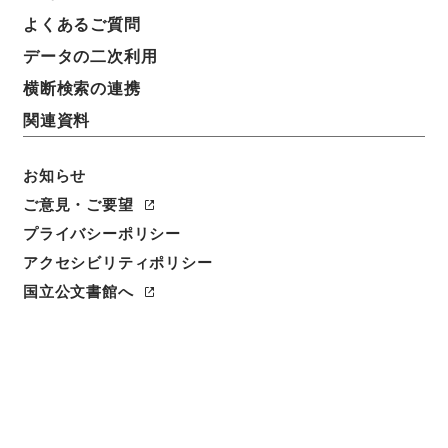
よくあるご質問
データの二次利用
横断検索の連携
関連資料
お知らせ
ご意見・ご要望
閲覧
プライバシーポリシー
アクセシビリティポリシー
件名
経典釈文２２
国立公文書館へ
請求番号
２７７－０２２１
冊次
0022