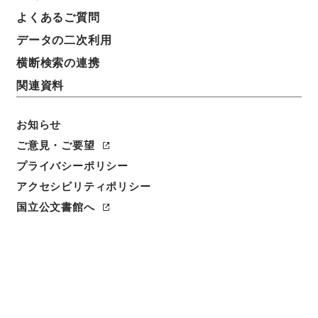
よくあるご質問
データの二次利用
横断検索の連携
関連資料
お知らせ
ご意見・ご要望
閲覧
プライバシーポリシー
アクセシビリティポリシー
件名
経典釈文２３
国立公文書館へ
請求番号
２７７－０２２１
冊次
0023