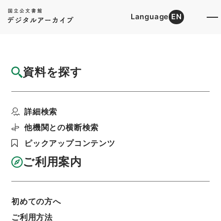
Language
EN
トップ
詳細検索[所蔵資料検索]
目録詳細
資料を探す
件名
経典釈文２３
詳細検索
階層
内閣文庫
漢書
経の部
経典釈文
利用請求書印刷
他機関との横断検索
ピックアップコンテンツ
ご利用案内
基本情報
全ての情報
初めての方へ
ご利用方法