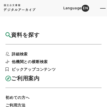
Language
EN
トップ
詳細検索[所蔵資料検索]
目録詳細
資料を探す
件名
九経古義１
詳細検索
階層
内閣文庫
漢書
経の部
九経古義
利用請求書印刷
他機関との横断検索
ピックアップコンテンツ
ご利用案内
基本情報
全ての情報
初めての方へ
ご利用方法