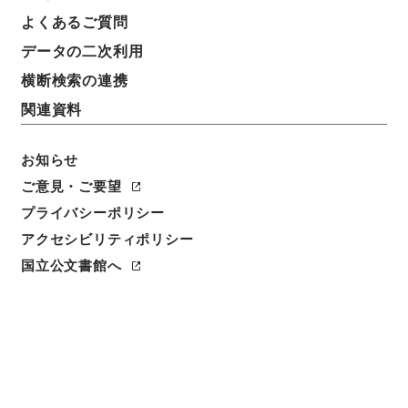
よくあるご質問
データの二次利用
横断検索の連携
関連資料
お知らせ
ご意見・ご要望
閲覧
プライバシーポリシー
アクセシビリティポリシー
件名
九経古義１
国立公文書館へ
請求番号
２７６－００１４
冊次
0001