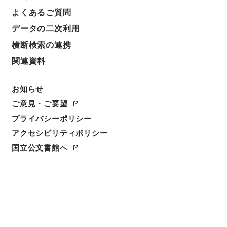
よくあるご質問
データの二次利用
横断検索の連携
関連資料
お知らせ
ご意見・ご要望
プライバシーポリシー
閲覧
アクセシビリティポリシー
国立公文書館へ
件名
史記評林２５
請求番号
２７９－００２３
冊次