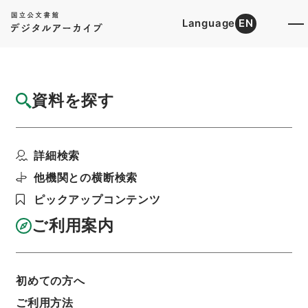
Language
EN
トップ
詳細検索[所蔵資料検索]
目録詳細
資料を探す
件名
史記評林２５
詳細検索
階層
内閣文庫
漢書
史の部
史記評林
利用請求書印刷
他機関との横断検索
ピックアップコンテンツ
ご利用案内
基本情報
全ての情報
初めての方へ
ご利用方法