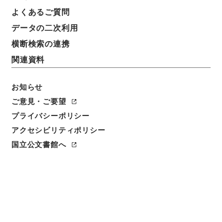
よくあるご質問
データの二次利用
横断検索の連携
関連資料
お知らせ
ご意見・ご要望
閲覧
プライバシーポリシー
アクセシビリティポリシー
件名
国立公文書館へ
史記評林２８
請求番号
２７９－００３３
冊次
0028