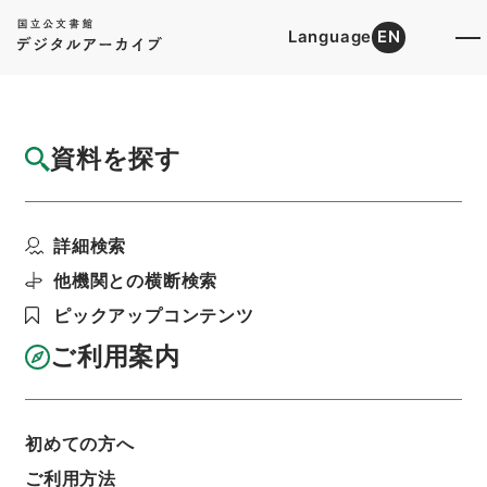
Language
EN
トップ
詳細検索[所蔵資料検索]
目録詳細
資料を探す
件名
史記評林２８
詳細検索
階層
内閣文庫
漢書
史の部
史記評林
利用請求書印刷
他機関との横断検索
ピックアップコンテンツ
ご利用案内
基本情報
全ての情報
初めての方へ
ご利用方法