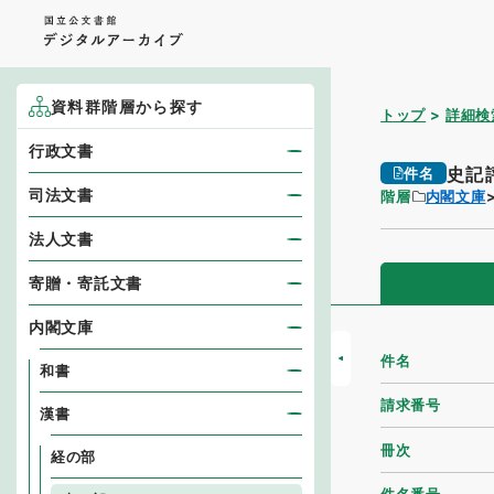
資料群階層から探す
トップ
詳細検
行政文書
史記
件名
司法文書
階層
内閣文庫
法人文書
寄贈・寄託文書
内閣文庫
件名
和書
請求番号
漢書
冊次
経の部