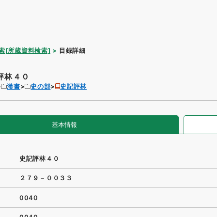
索[所蔵資料検索]
目録詳細
評林４０
漢書
史の部
史記評林
基本情報
史記評林４０
２７９－００３３
0040