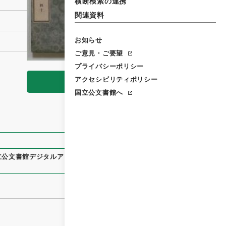
横断検索の連携
関連資料
お知らせ
ご意見・ご要望
プライバシーポリシー
アクセシビリティポリシー
閲覧
国立公文書館へ
立公文書館デジタルアーカイブ
、
https://www.digital.archive