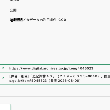
0040
公開
メタデータの利用条件: CC0
https://www.digital.archives.go.jp/item/4045523
[件名・細目]
「
史記評林４０
」
（
２７９－００３３-0040
）
、
国
s.go.jp/item/4045523
（
参照
2026-08-06
）