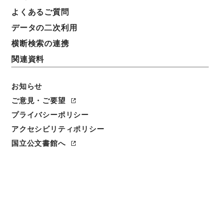
よくあるご質問
データの二次利用
横断検索の連携
関連資料
お知らせ
ご意見・ご要望
閲覧
プライバシーポリシー
アクセシビリティポリシー
件名
国立公文書館へ
史記評林６
請求番号
２７９－００３３
冊次
0006