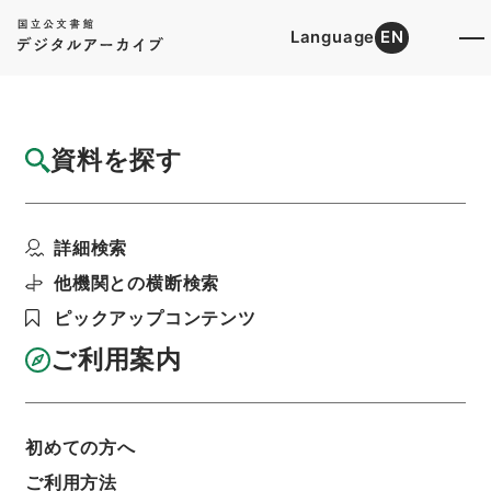
Language
EN
トップ
詳細検索[所蔵資料検索]
目録詳細
資料を探す
件名
史記評林６
詳細検索
階層
内閣文庫
漢書
史の部
史記評林
利用請求書印刷
他機関との横断検索
ピックアップコンテンツ
ご利用案内
基本情報
全ての情報
初めての方へ
ご利用方法